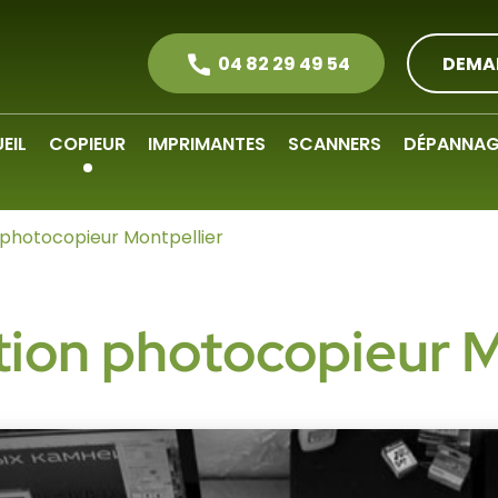
04 82 29 49 54
DEMA
EIL
COPIEUR
IMPRIMANTES
SCANNERS
DÉPANNAG
 photocopieur Montpellier
tion photocopieur M